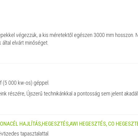
tó gépekkel végezzük, a kis méretektől egészen 3000 mm hosszon. 
 által elvárt minőséget.
f (5 000 kw-os) géppel.
ink részére, Újszerű technikánkkal a pontosság sem jelent akadály
ONACÉL HAJLÍTÁS,HEGESZTÉS,AWI HEGESZTÉS, CO HEGESZT
tizedes tapasztalattal.