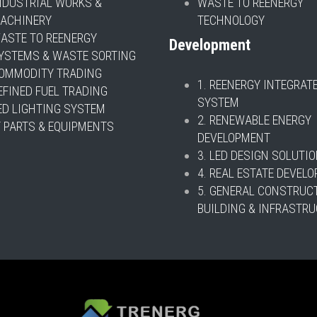
NDUSTRIAL WORKS &
WASTE TO REENERGY
ACHINERY
TECHNOLOGY
ASTE TO REENERGY
Development
YSTEMS & WASTE SORTING
OMMODITY TRADING
1. REENERGY INTEGRAT
EFINED FUEL TRADING
SYSTEM
ED LIGHTING SYSTEM
2. RENEWABLE ENERGY
T PARTS & EQUIPMENTS
DEVELOPMENT
3. LED DESIGN SOLUTI
4. REAL ESTATE DEVEL
5. GENERAL CONSTRUC
BUILDING & INFRASTR