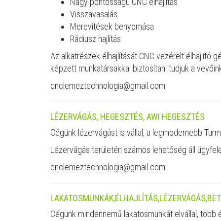
Nagy pontosságú CNC élhajlítás
Visszavasalás
Merevítések benyomása
Rádiusz hajlítás
Az alkatrészek élhajlítását CNC vezérelt élhajlí
képzett munkatársakkal biztosítani tudjuk a vevőink
cnclemeztechnologia@gmail.com
LÉZERVÁGÁS, HEGESZTÉS, AWI HEGESZTÉS
Cégünk lézervágást is vállal, a legmodernebb Turm
Lézervágás területén számos lehetőség áll ügyfele
cnclemeztechnologia@gmail.com
LAKATOSMUNKÁK,ÉLHAJLÍTÁS,LÉZERVÁGÁS,BET
Cégünk mindennemű lakatosmunkát elvállal, több év