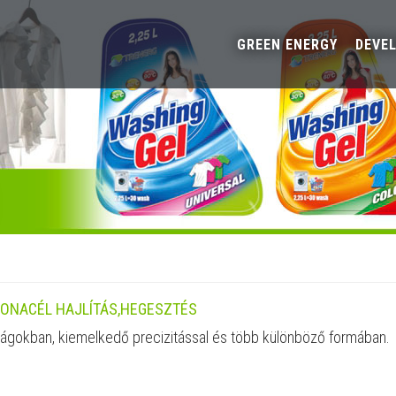
GREEN ENERGY
DEVE
TONACÉL HAJLÍTÁS,HEGESZTÉS
gságokban, kiemelkedő precizitással és több különböző formában.