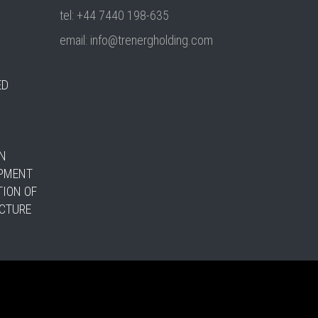
tel: +44 7440 198-635
email: info@trenergholding.com
ED
ON
OPMENT
TION OF
UCTURE