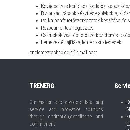
Kovácsoltvas kerítések, korlátok, kapuk kés
Biztonsági rácsok készítése ablakokra, ajtók
Polikarbonát tetőszerkezetek készítése és 
Rozsdamentes hegesztés
Csarnokok váz- és tetőszerkezeteinek elkés
Lemezek élhajlítása, lemez aknafedések
cnclemeztechnologia@gmail.com
TR
ENERG
Servi
Our mission is to provide outstanding
C
service and innovative solutions
S
through dedication,excellence and
S
commitment.
E