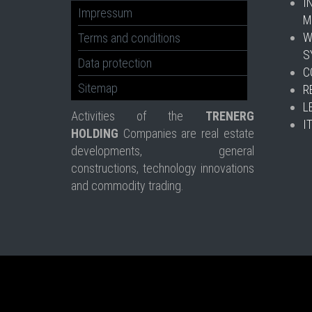
I
Impressum
M
W
Terms and conditions
S
Data protection
C
Sitemap
R
L
Activities of the
TRENERG
I
HOLDING
Companies are real estate
developments, general
constructions, technology innovations
and commodity trading.