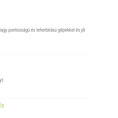
Nagy pontosságú és teherbírású gépekkel és jól
t..
ÉS