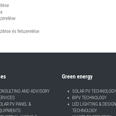
zítése
ra
szerelése
zítése és felszerelése
ces
Green energy
ONSULTING AND ADVISORY
SOLAR PV TECHNOLOGY
ERVICES
BIPV TECHNOLOGY
OLAR PV PANEL &
LED LIGHTING & DESIG
QUIPMENTS
TECHNOLOGY