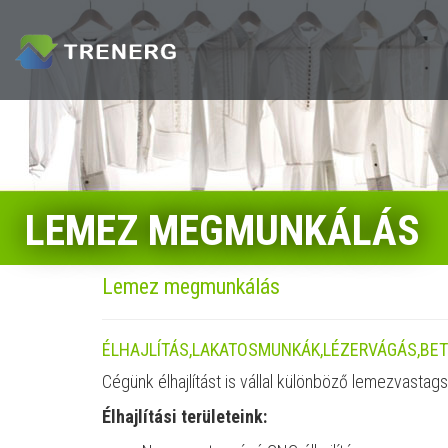
Skip to main content
Search form
LEMEZ MEGMUNKÁLÁS
Lemez megmunkálás
ÉLHAJLÍTÁS,LAKATOSMUNKÁK,LÉZERVÁGÁS,BE
Cégünk élhajlítást is vállal különböző lemezvasta
Élhajlítási területeink: