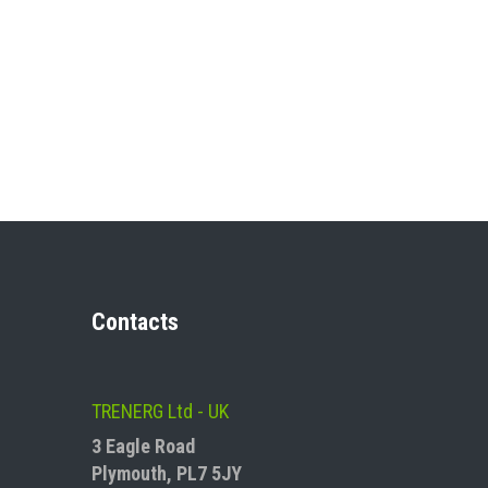
Contacts
TRENERG Ltd - UK
N
3 Eagle Road
Plymouth, PL7 5JY