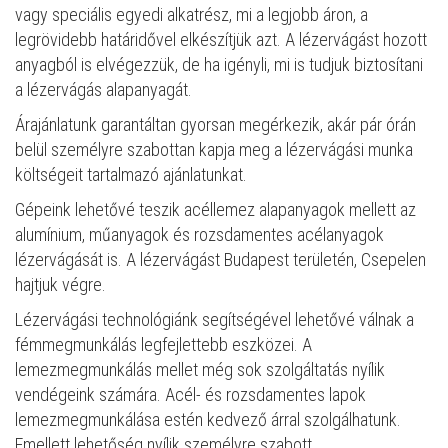
vagy speciális egyedi alkatrész, mi a legjobb áron, a
legrövidebb határidővel elkészítjük azt. A lézervágást hozott
anyagból is elvégezzük, de ha igényli, mi is tudjuk biztosítani
a lézervágás alapanyagát.
Árajánlatunk garantáltan gyorsan megérkezik, akár pár órán
belül személyre szabottan kapja meg a lézervágási munka
költségeit tartalmazó ajánlatunkat.
Gépeink lehetővé teszik acéllemez alapanyagok mellett az
alumínium, műanyagok és rozsdamentes acélanyagok
lézervágását is. A lézervágást Budapest területén, Csepelen
hajtjuk végre.
Lézervágási technológiánk segítségével lehetővé válnak a
fémmegmunkálás legfejlettebb eszközei. A
lemezmegmunkálás mellet még sok szolgáltatás nyílik
vendégeink számára. Acél- és rozsdamentes lapok
lemezmegmunkálása estén kedvező árral szolgálhatunk.
Emellett lehetőség nyílik személyre szabott