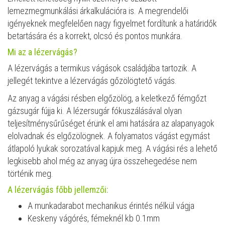
lemezmegmunkálási árkalkulációra is. A megrendelői
igényeknek megfelelően nagy figyelmet fordítunk a határidők
betartására és a korrekt, olcsó és pontos munkára.
Mi az a lézervágás?
A lézervágás a termikus vágások családjába tartozik. A
jellegét tekintve a lézervágás gőzölögtető vágás.
Az anyag a vágási résben elgőzölög, a keletkező fémgőzt
gázsugár fújja ki. A lézersugár fókuszálásával olyan
teljesítménysűrűséget érünk el ami hatására az alapanyagok
elolvadnak és elgőzölögnek. A folyamatos vágást egymást
átlapoló lyukak sorozatával kapjuk meg. A vágási rés a lehető
legkisebb ahol még az anyag újra összehegedése nem
történik meg.
A lézervágás főbb jellemzői:
A munkadarabot mechanikus érintés nélkül vágja
Keskeny vágórés, fémeknél kb 0.1mm