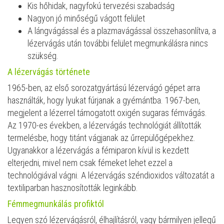
Kis hőhidak, nagyfokú tervezési szabadság
Nagyon jó minőségű vágott felület
A lángvágással és a plazmavágással összehasonlítva, a
lézervágás után további felület megmunkálásra nincs
szükség.
A lézervágás története
1965-ben, az első sorozatgyártású lézervágó gépet arra
használták, hogy lyukat fúrjanak a gyémántba. 1967-ben,
megjelent a lézerrel támogatott oxigén sugaras fémvágás.
Az 1970-es években, a lézervágás technológiát állították
termelésbe, hogy titánt vágjanak az űrrepülőgépekhez.
Ugyanakkor a lézervágás a fémiparon kívül is kezdett
elterjedni, mivel nem csak fémeket lehet ezzel a
technológiával vágni. A lézervágás széndioxidos változatát a
textiliparban hasznosították leginkább.
Fémmegmunkálás profiktól
Legyen szó lézervágásról, élhajlításról, vagy bármilyen jellegű