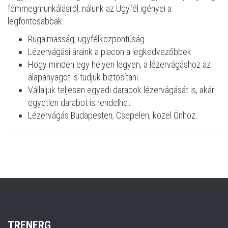
fémmegmunkálásról, nálunk az Ügyfél igényei a
legfontosabbak.
Rugalmasság, ügyfélközpontúság
Lézervágási áraink a piacon a legkedvezőbbek
Hogy minden egy helyen legyen, a lézervágáshoz az
alapanyagot is tudjuk biztosítani.
Vállaljuk teljesen egyedi darabok lézervágását is, akár
egyetlen darabot is rendelhet.
Lézervágás Budapesten, Csepelen, közel Önhöz.
TR
ENERG