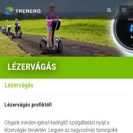
Skip to main content
Search form
LÉZERVÁGÁS
Lézervágás
Lézervágás profiktól!
Cégünk minden igényt kielégítő szolgáltatást nyújt a
lézervágás területén. Legyen az nagyszériás tömegcikk